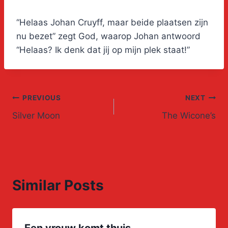
“Helaas Johan Cruyff, maar beide plaatsen zijn
nu bezet” zegt God, waarop Johan antwoord
“Helaas? Ik denk dat jij op mijn plek staat!”
Post
PREVIOUS
NEXT
Silver Moon
The Wicone’s
navigation
Similar Posts
Een vrouw komt thuis