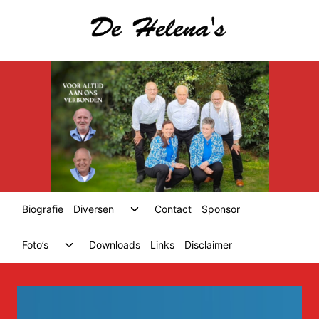
Skip
to
content
Toggle
Biografie
Diversen
Contact
Sponsor
child
menu
Toggle
Foto’s
Downloads
Links
Disclaimer
child
menu