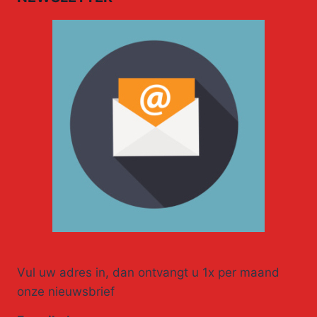
Vul uw adres in, dan ontvangt u 1x per maand
onze nieuwsbrief