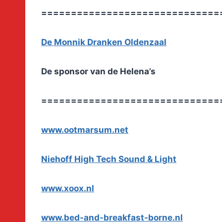
==============================
De Monnik Dranken Oldenzaal
De sponsor van de Helena’s
==============================
www.ootmarsum.net
Niehoff High Tech Sound & Light
www.xoox.nl
www.bed-and-breakfast-borne.nl