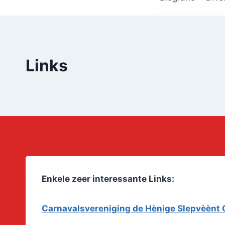
Links
Enkele zeer interessante Links:
Carnavalsvereniging de Hènige Slepvèèn