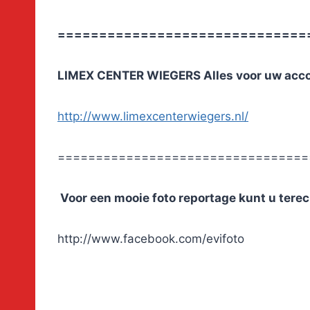
==============================
LIMEX CENTER WIEGERS Alles voor uw acc
http://www.limexcenterwiegers.nl/
=================================
Voor een mooie foto reportage kunt u terech
http://www.facebook.com/evifoto