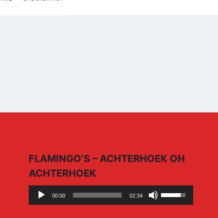
FLAMINGO’S – ACHTERHOEK OH
ACHTERHOEK
Audio
Use
00:00
02:34
Player
Up/Down
Arrow