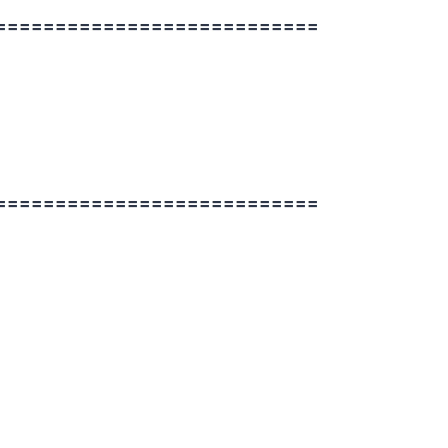
===========================
===========================