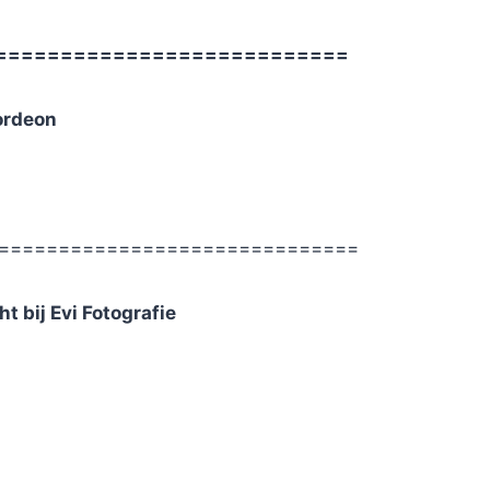
===========================
ordeon
==============================
t bij Evi Fotografie