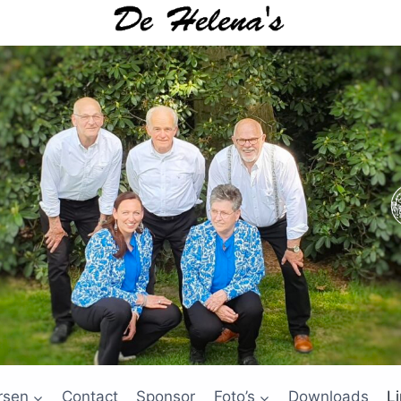
rsen
Contact
Sponsor
Foto’s
Downloads
L