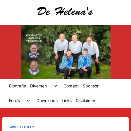
Skip
to
content
Toggle
Biografie
Diversen
Contact
Sponsor
child
menu
Toggle
Foto’s
Downloads
Links
Disclaimer
child
menu
WIST U DAT?