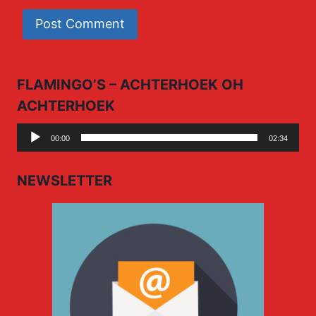
FLAMINGO’S – ACHTERHOEK OH
ACHTERHOEK
Audio
00:00
02:34
Player
NEWSLETTER