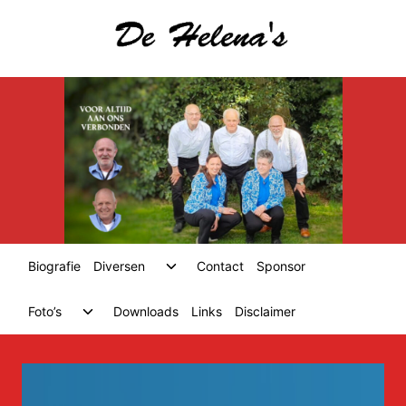
Skip
to
content
Toggle
Biografie
Diversen
Contact
Sponsor
child
menu
Toggle
Foto’s
Downloads
Links
Disclaimer
child
menu