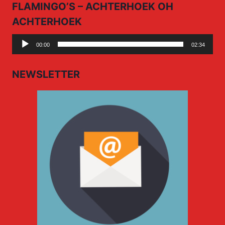
FLAMINGO’S – ACHTERHOEK OH
ACHTERHOEK
Audio
00:00
02:34
Player
NEWSLETTER