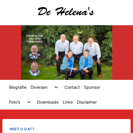
Skip
to
content
Toggle
Biografie
Diversen
Contact
Sponsor
child
menu
Toggle
Foto’s
Downloads
Links
Disclaimer
child
menu
WIST U DAT?