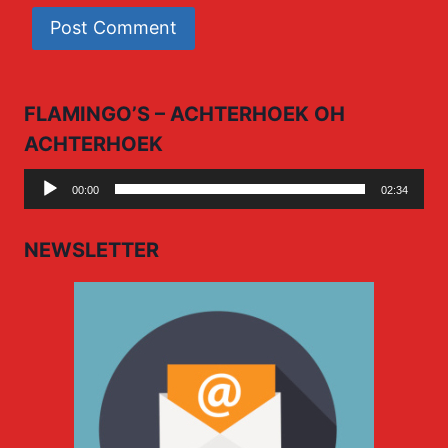
FLAMINGO’S – ACHTERHOEK OH
ACHTERHOEK
Audio
00:00
02:34
Player
NEWSLETTER