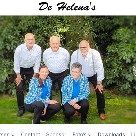
rsen
Contact
Sponsor
Foto’s
Downloads
L