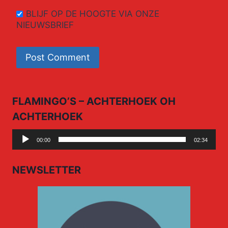
BLIJF OP DE HOOGTE VIA ONZE
NIEUWSBRIEF
FLAMINGO’S – ACHTERHOEK OH
ACHTERHOEK
Audio
00:00
02:34
Player
NEWSLETTER