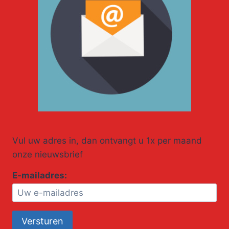
Vul uw adres in, dan ontvangt u 1x per maand
onze nieuwsbrief
E-mailadres: