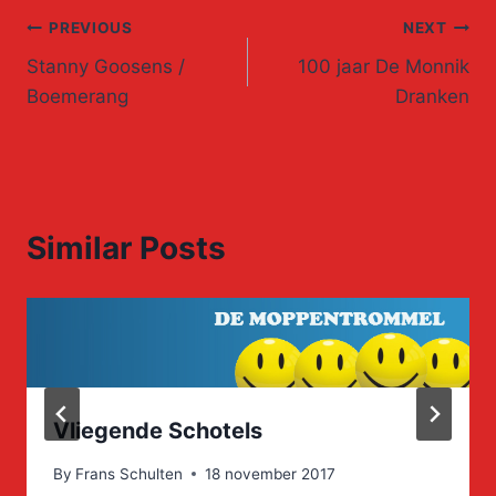
Post
PREVIOUS
NEXT
Stanny Goosens /
100 jaar De Monnik
navigation
Boemerang
Dranken
Similar Posts
Vliegende Schotels
By
Frans Schulten
18 november 2017