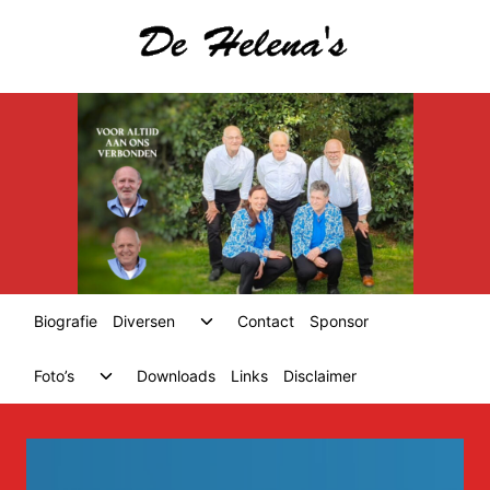
Skip
to
content
Toggle
Biografie
Diversen
Contact
Sponsor
child
menu
Toggle
Foto’s
Downloads
Links
Disclaimer
child
menu