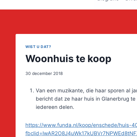
WIST U DAT?
Woonhuis te koop
30 december 2018
Van een muzikante, die haar sporen al ja
bericht dat ze haar huis in Glanerbrug t
iedereen delen.
https://www.funda.nl/koop/enschede/huis-4
fbclid=IwAR2O8J4uWk17kUBVr7NPWEd8tN