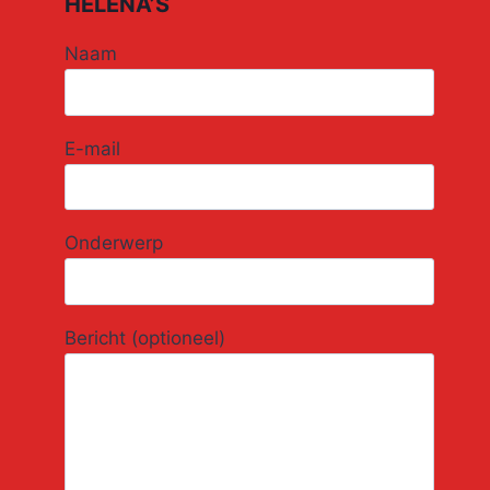
HELENA’S
Naam
E-mail
Onderwerp
Bericht (optioneel)