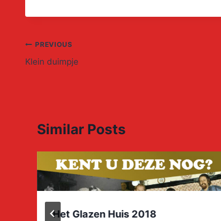
Post
PREVIOUS
Klein duimpje
navigation
Similar Posts
Het Glazen Huis 2018