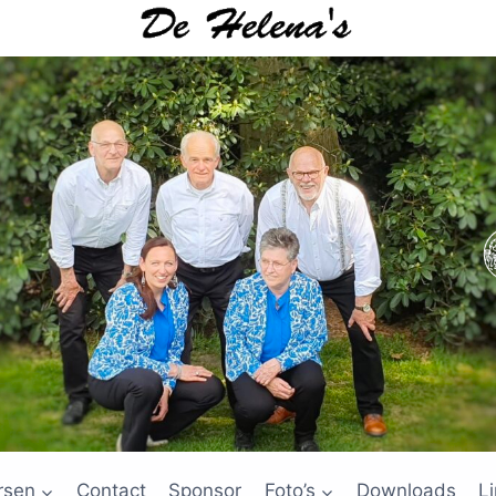
rsen
Contact
Sponsor
Foto’s
Downloads
L