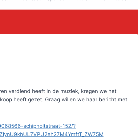
ren verdiend heeft in de muziek, kregen we het
e koop heeft gezet. Graag willen we haar bericht met
0068566-schipholtstraat-152/?
FZIynU9khUL7VPU2eh27M4YmftT_ZW75M