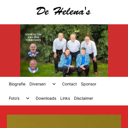
Skip
to
content
Toggle
Biografie
Diversen
Contact
Sponsor
child
menu
Toggle
Foto’s
Downloads
Links
Disclaimer
child
menu