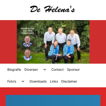
Skip
to
content
Toggle
Biografie
Diversen
Contact
Sponsor
child
menu
Toggle
Foto’s
Downloads
Links
Disclaimer
child
menu