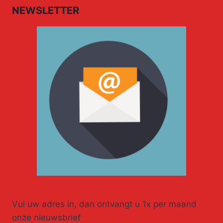
NEWSLETTER
Vul uw adres in, dan ontvangt u 1x per maand
onze nieuwsbrief