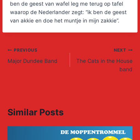
ben de geest van wafel leg me terug op tafel
waarop de Nederlander zegt: “ik ben de geest
van akkie en doe het muntje in mijn zakkie”.
Post
PREVIOUS
NEXT
Major Dundee Band
The Cats in the House
navigation
band
Similar Posts