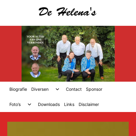
Skip
to
content
Toggle
Biografie
Diversen
Contact
Sponsor
child
menu
Toggle
Foto’s
Downloads
Links
Disclaimer
child
menu