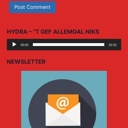
HYDRA – “T GEF ALLEMOAL NIKS
Audio
00:00
02:52
Player
NEWSLETTER