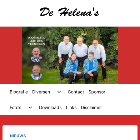
Skip
to
content
Toggle
Biografie
Diversen
Contact
Sponsor
child
menu
Toggle
Foto’s
Downloads
Links
Disclaimer
child
menu
NIEUWS