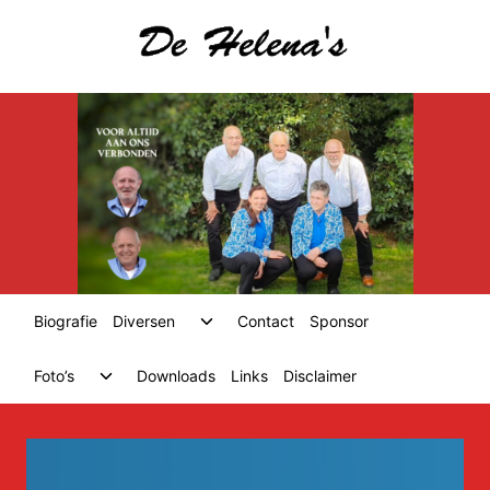
Skip
to
content
Toggle
Biografie
Diversen
Contact
Sponsor
child
menu
Toggle
Foto’s
Downloads
Links
Disclaimer
child
menu