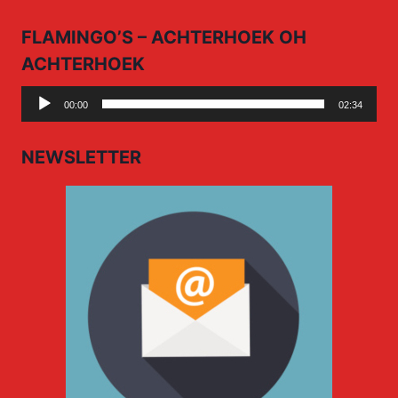
FLAMINGO’S – ACHTERHOEK OH
ACHTERHOEK
Audio
00:00
02:34
Player
NEWSLETTER