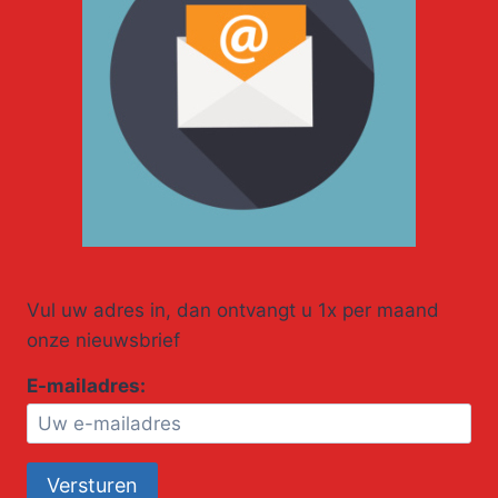
Vul uw adres in, dan ontvangt u 1x per maand
onze nieuwsbrief
E-mailadres: