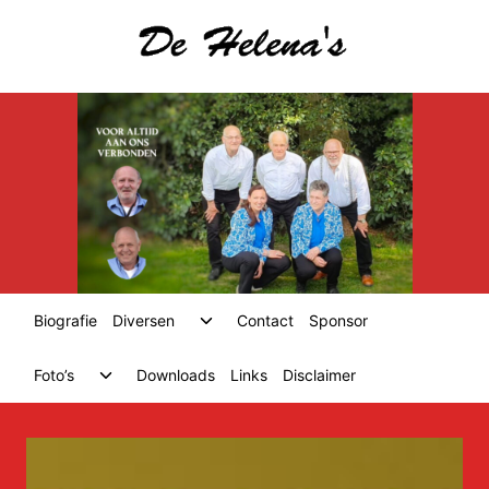
Skip
to
content
Toggle
Biografie
Diversen
Contact
Sponsor
child
menu
Toggle
Foto’s
Downloads
Links
Disclaimer
child
menu