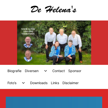
Skip
to
content
Toggle
Biografie
Diversen
Contact
Sponsor
child
menu
Toggle
Foto’s
Downloads
Links
Disclaimer
child
menu