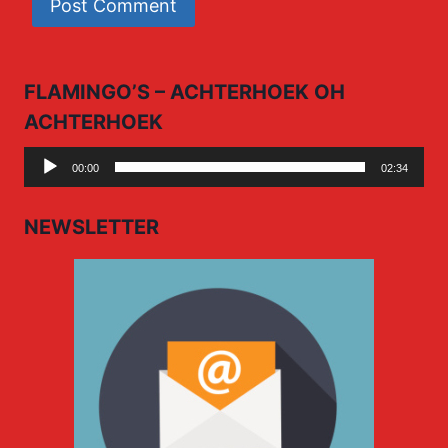
FLAMINGO’S – ACHTERHOEK OH
ACHTERHOEK
Audio
00:00
02:34
Player
NEWSLETTER