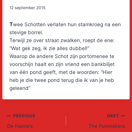
12 september 2015
T
wee Schotten verlaten hun stamkroeg na een
stevige borrel.
Terwijl ze over straat zwalken, roept de ene:
“Wat gek zeg, ik zie alles dubbel!”
Waarop de andere Schot zijn portomenee te
voorschijn haalt en zijn vriend een bankbiljet
van één pond geeft, met de woorden: “Hier
heb je die twee pond terug die ik van je heb
geleend”
Post
PREVIOUS
NEXT
De Harrie’s
The Funmakers
navigation