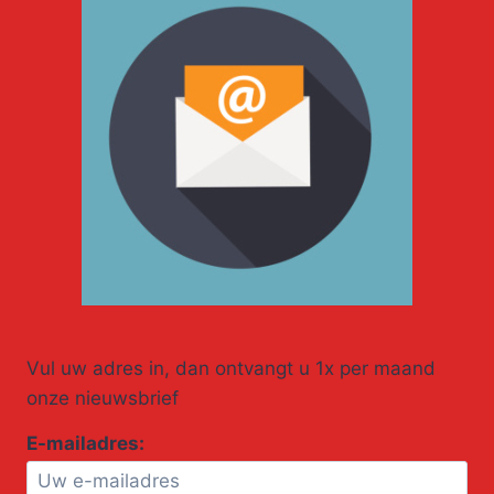
Vul uw adres in, dan ontvangt u 1x per maand
onze nieuwsbrief
E-mailadres: