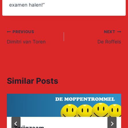
examen halen!”
Post
PREVIOUS
NEXT
Dimitri van Toren
De Roffels
navigation
Similar Posts