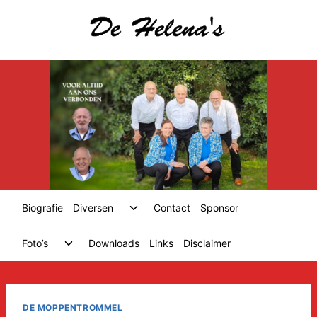
Skip
to
content
Toggle
Biografie
Diversen
Contact
Sponsor
child
menu
Toggle
Foto’s
Downloads
Links
Disclaimer
child
menu
DE MOPPENTROMMEL