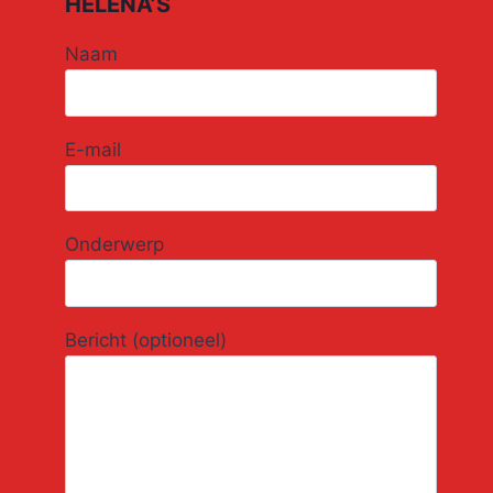
HELENA’S
Naam
E-mail
Onderwerp
Bericht (optioneel)