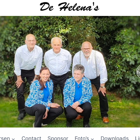
rsen
Contact
Sponsor
Foto’s
Downloads
L