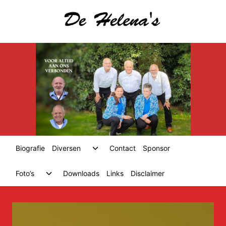
Skip
to
content
Toggle
Biografie
Diversen
Contact
Sponsor
child
menu
Toggle
Foto’s
Downloads
Links
Disclaimer
child
menu