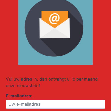
Vul uw adres in, dan ontvangt u 1x per maand
onze nieuwsbrief
E-mailadres: