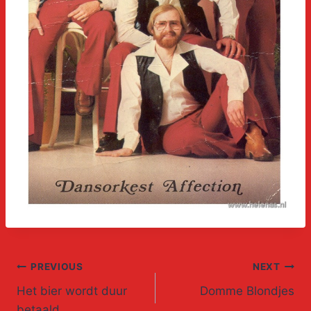
Post
PREVIOUS
NEXT
Het bier wordt duur
Domme Blondjes
navigation
betaald