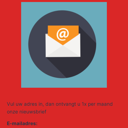
Vul uw adres in, dan ontvangt u 1x per maand
onze nieuwsbrief
E-mailadres: