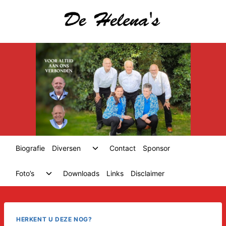
Skip
to
content
Toggle
Biografie
Diversen
Contact
Sponsor
child
menu
Toggle
Foto’s
Downloads
Links
Disclaimer
child
menu
HERKENT U DEZE NOG?