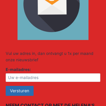
Vul uw adres in, dan ontvangt u 1x per maand
onze nieuwsbrief
E-mailadres:
NEEM CONTACT OP MET DE HELENA’S