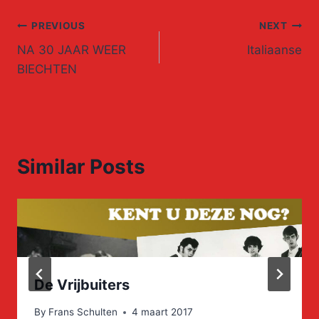
Post
PREVIOUS
NEXT
NA 30 JAAR WEER
Italiaanse
navigation
BIECHTEN
Similar Posts
De Vrijbuiters
By
Frans Schulten
4 maart 2017