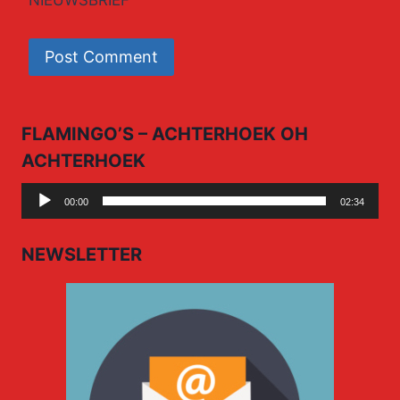
FLAMINGO’S – ACHTERHOEK OH
ACHTERHOEK
Audio
00:00
02:34
Player
NEWSLETTER