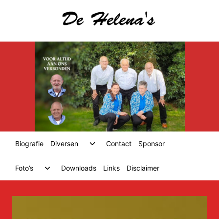
Skip
to
content
Toggle
Biografie
Diversen
Contact
Sponsor
child
menu
Toggle
Foto’s
Downloads
Links
Disclaimer
child
menu