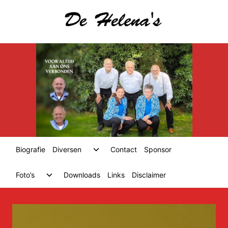
Skip
to
content
Toggle
Biografie
Diversen
Contact
Sponsor
child
menu
Toggle
Foto’s
Downloads
Links
Disclaimer
child
menu