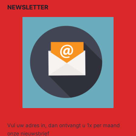
NEWSLETTER
Vul uw adres in, dan ontvangt u 1x per maand
onze nieuwsbrief