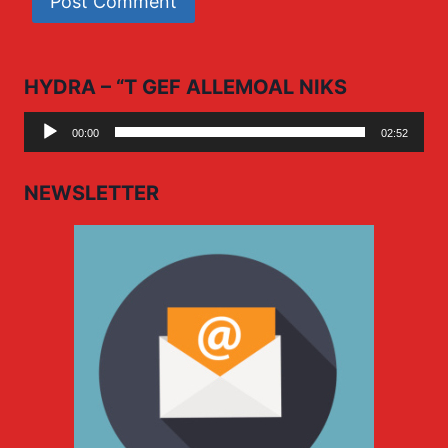
HYDRA – “T GEF ALLEMOAL NIKS
Audio
00:00
02:52
Player
NEWSLETTER