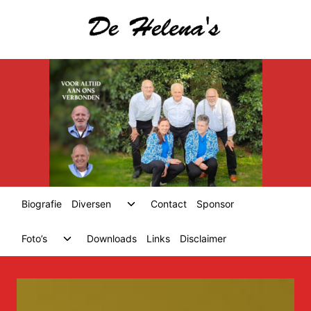
Skip
to
content
Toggle
Biografie
Diversen
Contact
Sponsor
child
menu
Toggle
Foto’s
Downloads
Links
Disclaimer
child
menu