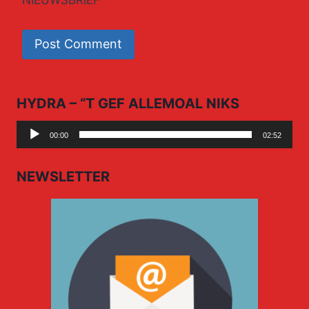
HYDRA – “T GEF ALLEMOAL NIKS
Audio
00:00
02:52
Player
NEWSLETTER