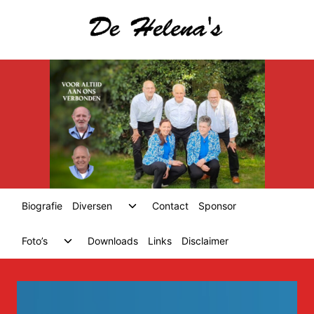
Skip
to
content
Toggle
Biografie
Diversen
Contact
Sponsor
child
menu
Toggle
Foto’s
Downloads
Links
Disclaimer
child
menu