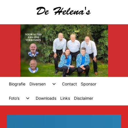
Skip
to
content
Toggle
Biografie
Diversen
Contact
Sponsor
child
menu
Toggle
Foto’s
Downloads
Links
Disclaimer
child
menu