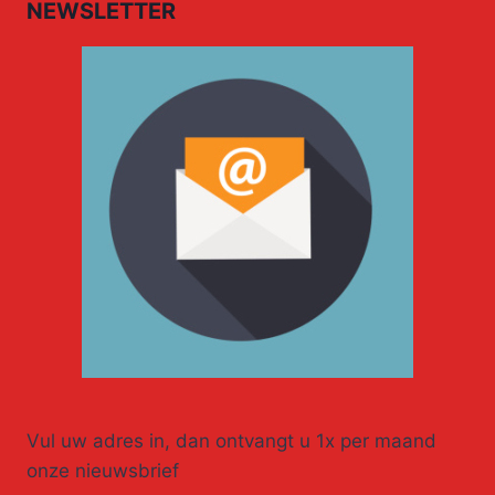
NEWSLETTER
Vul uw adres in, dan ontvangt u 1x per maand
onze nieuwsbrief