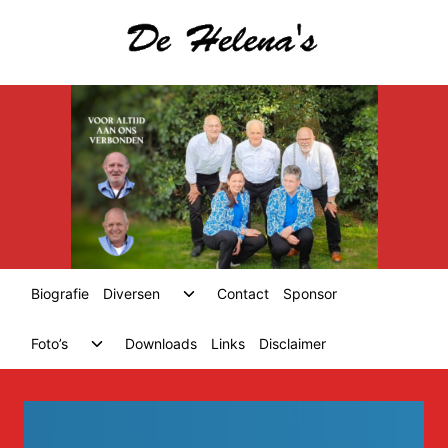
Skip
to
content
Toggle
Biografie
Diversen
Contact
Sponsor
child
menu
Toggle
Foto’s
Downloads
Links
Disclaimer
child
menu