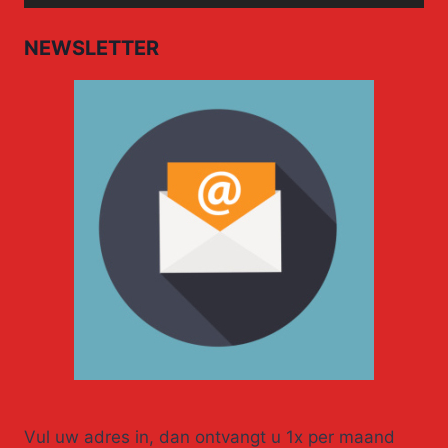
Player
NEWSLETTER
Vul uw adres in, dan ontvangt u 1x per maand