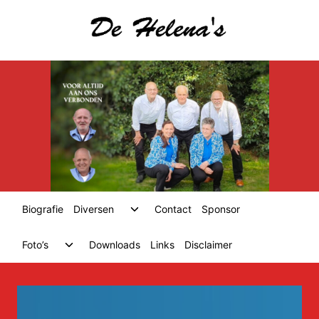
Skip
to
content
Toggle
Biografie
Diversen
Contact
Sponsor
child
menu
Toggle
Foto’s
Downloads
Links
Disclaimer
child
menu