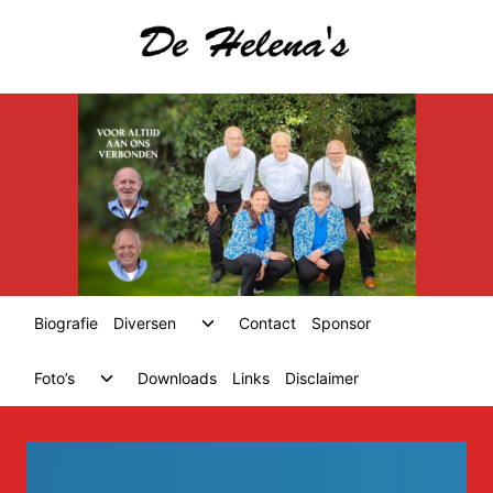
Skip
to
content
Toggle
Biografie
Diversen
Contact
Sponsor
child
menu
Toggle
Foto’s
Downloads
Links
Disclaimer
child
menu