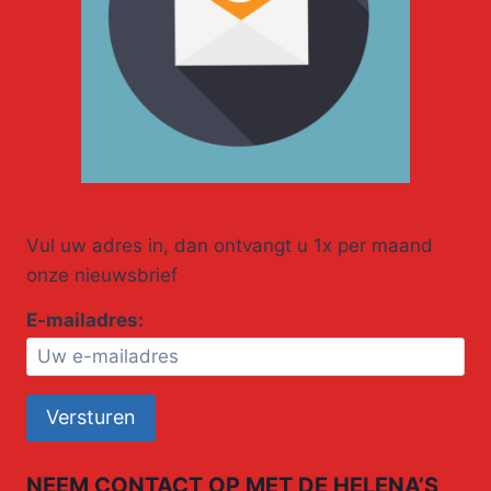
Vul uw adres in, dan ontvangt u 1x per maand
onze nieuwsbrief
E-mailadres:
NEEM CONTACT OP MET DE HELENA’S