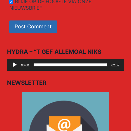
BLIJF OP DE HOOGTE VIA ONZE
NIEUWSBRIEF
HYDRA – “T GEF ALLEMOAL NIKS
Audio
00:00
02:52
Player
NEWSLETTER