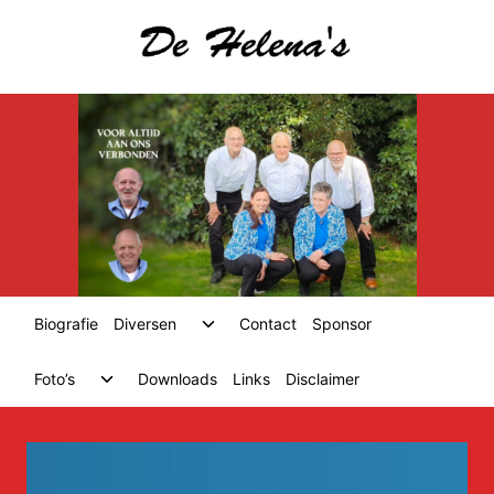
Skip
to
content
Toggle
Biografie
Diversen
Contact
Sponsor
child
menu
Toggle
Foto’s
Downloads
Links
Disclaimer
child
menu