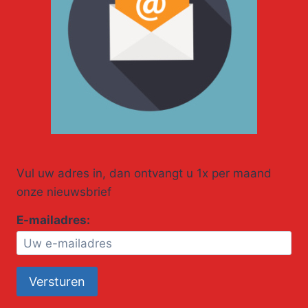
Vul uw adres in, dan ontvangt u 1x per maand
onze nieuwsbrief
E-mailadres: