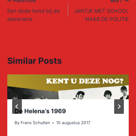
Post
PREVIOUS
NEXT
Een dode hond bij de
JANTJE MET SCHOOL
navigation
dierenarts
NAAR DE POLITIE
Similar Posts
De Helena’s 1969
By
Frans Schulten
10 augustus 2017