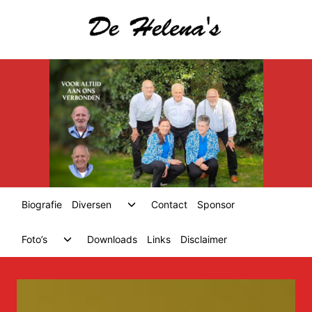
Skip
to
content
Toggle
Biografie
Diversen
Contact
Sponsor
child
menu
Toggle
Foto’s
Downloads
Links
Disclaimer
child
menu