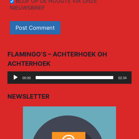
BLIJF OP DE HOOGTE VIA ONZE
NIEUWSBRIEF
FLAMINGO’S – ACHTERHOEK OH
ACHTERHOEK
Audio
00:00
02:34
Player
NEWSLETTER