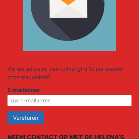
Vul uw adres in, dan ontvangt u 1x per maand
onze nieuwsbrief
E-mailadres:
NEEM CONTACT OP MET DE HELENA’S