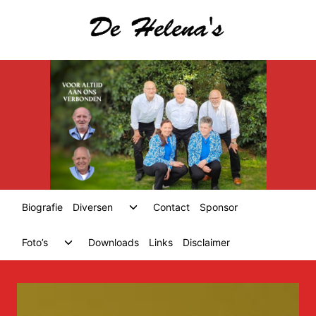
Skip
to
content
Toggle
Biografie
Diversen
Contact
Sponsor
child
menu
Toggle
Foto’s
Downloads
Links
Disclaimer
child
menu