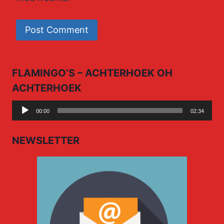
FLAMINGO’S – ACHTERHOEK OH
ACHTERHOEK
Audio
00:00
02:34
Player
NEWSLETTER