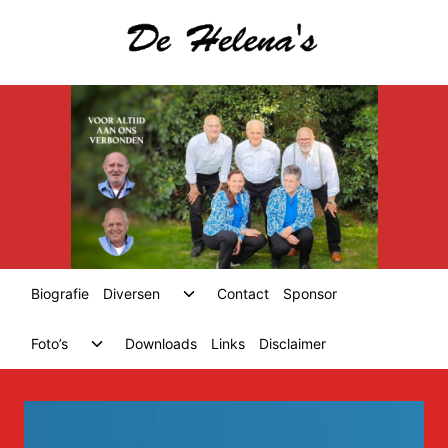
Skip
to
content
Toggle
Biografie
Diversen
Contact
Sponsor
child
menu
Toggle
Foto’s
Downloads
Links
Disclaimer
child
menu