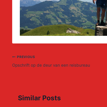
Post
PREVIOUS
Opschrift op de deur van een reisbureau
navigation
Similar Posts