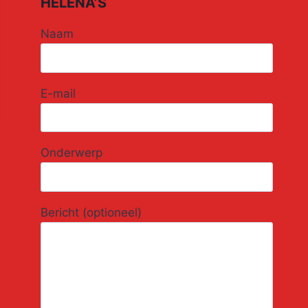
HELENA’S
Naam
E-mail
Onderwerp
Bericht (optioneel)