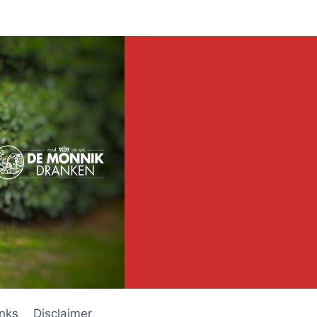
inks
Disclaimer