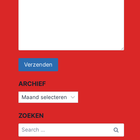
Uitvinder
By
Frans Schulten
2 maart 2024
ARCHIEF
Archief
ZOEKEN
Search
for: