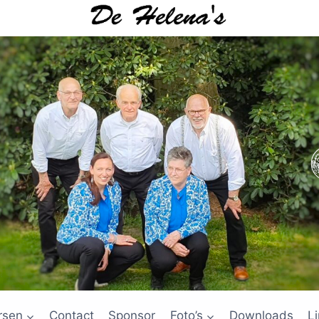
rsen
Contact
Sponsor
Foto’s
Downloads
L