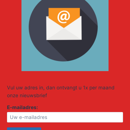
Vul uw adres in, dan ontvangt u 1x per maand
onze nieuwsbrief
E-mailadres: