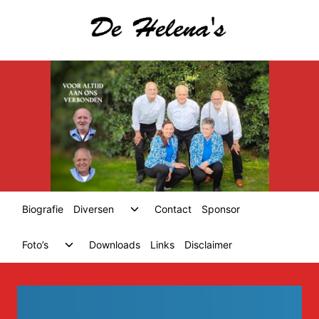
Skip
to
content
Toggle
Biografie
Diversen
Contact
Sponsor
child
menu
Toggle
Foto’s
Downloads
Links
Disclaimer
child
menu