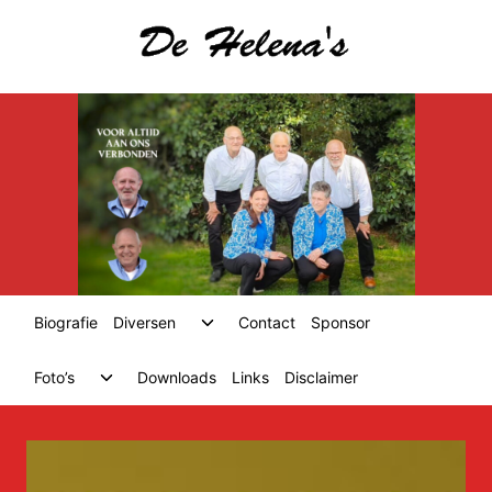
Skip
to
content
Toggle
Biografie
Diversen
Contact
Sponsor
child
menu
Toggle
Foto’s
Downloads
Links
Disclaimer
child
menu