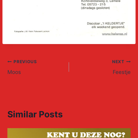
Post
PREVIOUS
NEXT
Moos
Feestje
navigation
Similar Posts