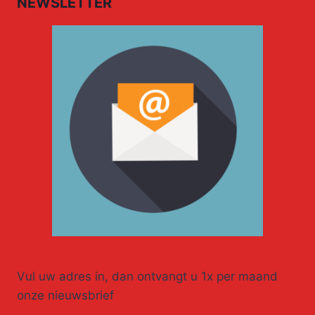
NEWSLETTER
Vul uw adres in, dan ontvangt u 1x per maand
onze nieuwsbrief