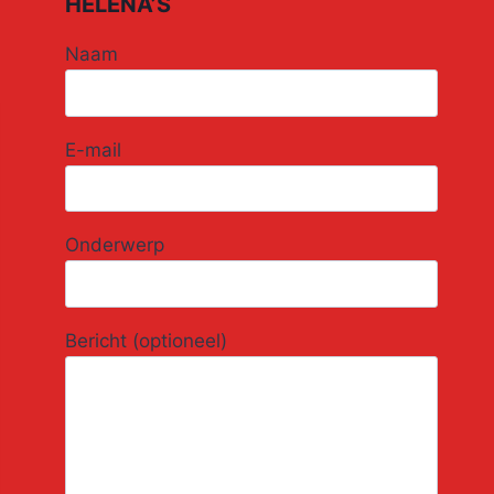
HELENA’S
Naam
E-mail
Onderwerp
Bericht (optioneel)