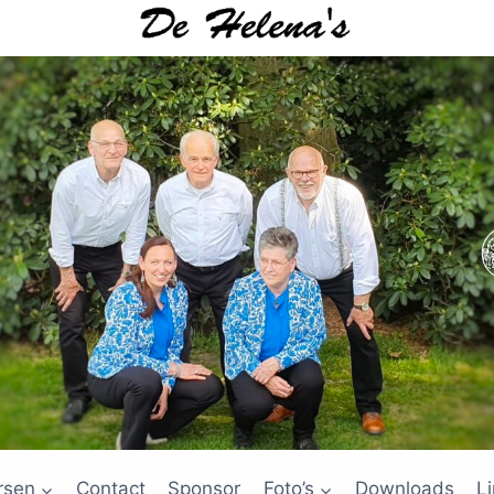
rsen
Contact
Sponsor
Foto’s
Downloads
L