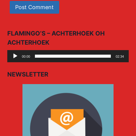
FLAMINGO’S – ACHTERHOEK OH
ACHTERHOEK
Audio
00:00
02:34
Player
NEWSLETTER