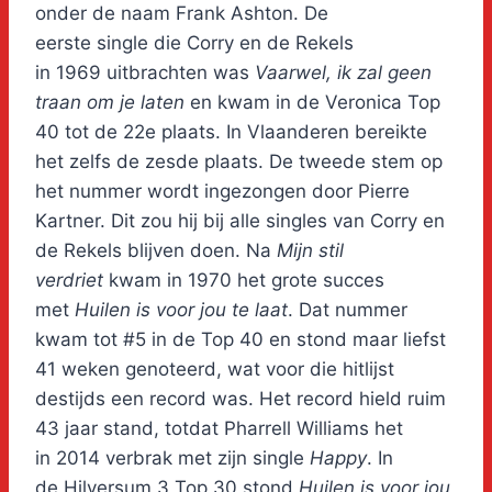
onder de naam Frank Ashton. De
eerste single die Corry en de Rekels
in 1969 uitbrachten was
Vaarwel, ik zal geen
traan om je laten
en kwam in de Veronica Top
40 tot de 22e plaats. In Vlaanderen bereikte
het zelfs de zesde plaats. De tweede stem op
het nummer wordt ingezongen door Pierre
Kartner. Dit zou hij bij alle singles van Corry en
de Rekels blijven doen. Na
Mijn stil
verdriet
kwam in 1970 het grote succes
met
Huilen is voor jou te laat
. Dat nummer
kwam tot #5 in de Top 40 en stond maar liefst
41 weken genoteerd, wat voor die hitlijst
destijds een record was. Het record hield ruim
43 jaar stand, totdat Pharrell Williams het
in 2014 verbrak met zijn single
Happy
. In
de Hilversum 3 Top 30 stond
Huilen is voor jou