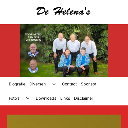
Skip
to
content
Toggle
Biografie
Diversen
Contact
Sponsor
child
menu
Toggle
Foto’s
Downloads
Links
Disclaimer
child
menu