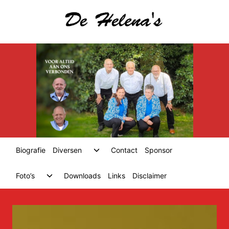
Skip
to
content
Toggle
Biografie
Diversen
Contact
Sponsor
child
menu
Toggle
Foto’s
Downloads
Links
Disclaimer
child
menu