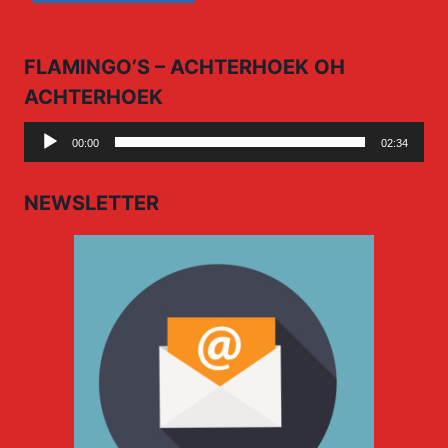
FLAMINGO’S – ACHTERHOEK OH
ACHTERHOEK
Audio
00:00
02:34
Player
NEWSLETTER