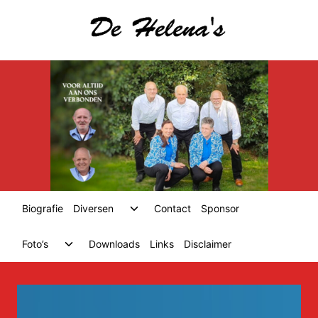
Skip
to
content
Toggle
Biografie
Diversen
Contact
Sponsor
child
menu
Toggle
Foto’s
Downloads
Links
Disclaimer
child
menu