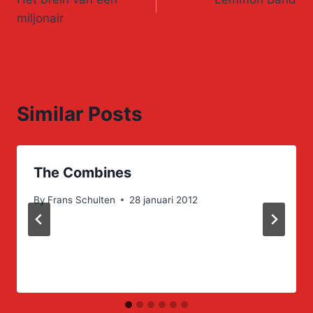
navigation
miljonair
Similar Posts
The Combines
By
Frans Schulten
28 januari 2012