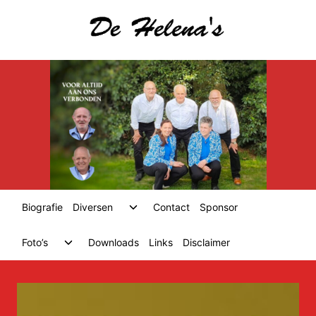
Skip
to
content
Toggle
Biografie
Diversen
Contact
Sponsor
child
menu
Toggle
Foto’s
Downloads
Links
Disclaimer
child
menu