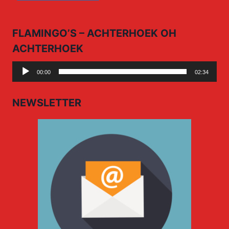
FLAMINGO’S – ACHTERHOEK OH
ACHTERHOEK
Audio
00:00
02:34
Player
NEWSLETTER