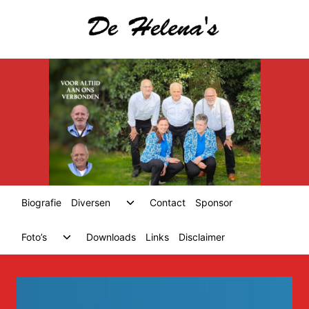
Skip
to
content
Toggle
Biografie
Diversen
Contact
Sponsor
child
menu
Toggle
Foto’s
Downloads
Links
Disclaimer
child
menu