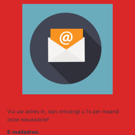
Vul uw adres in, dan ontvangt u 1x per maand
onze nieuwsbrief
E-mailadres: