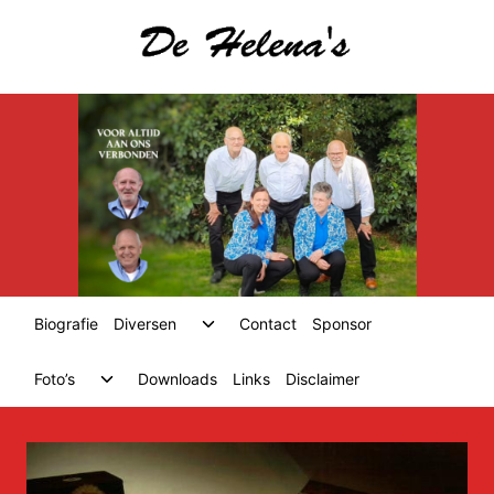
Skip
to
content
Toggle
Biografie
Diversen
Contact
Sponsor
child
menu
Toggle
Foto’s
Downloads
Links
Disclaimer
child
menu