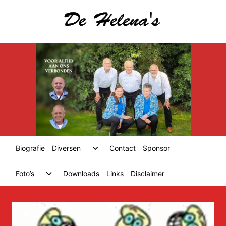
Skip
to
content
Toggle
Biografie
Diversen
Contact
Sponsor
child
menu
Toggle
Foto’s
Downloads
Links
Disclaimer
child
menu