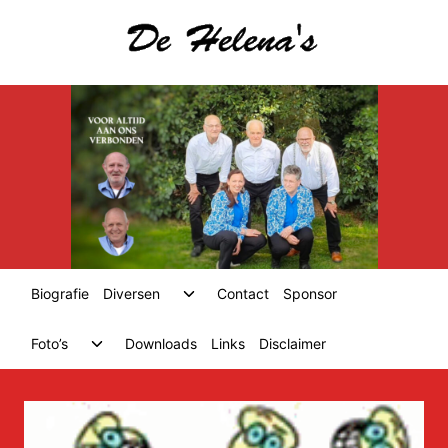
Skip
to
content
Toggle
Biografie
Diversen
Contact
Sponsor
child
menu
Toggle
Foto’s
Downloads
Links
Disclaimer
child
menu