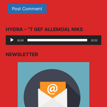
HYDRA – “T GEF ALLEMOAL NIKS
Audio
00:00
02:52
Player
NEWSLETTER