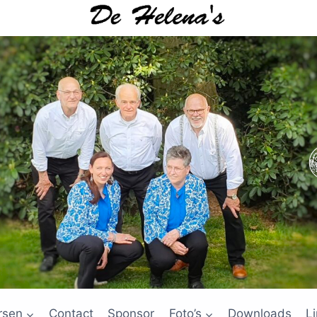
rsen
Contact
Sponsor
Foto’s
Downloads
L