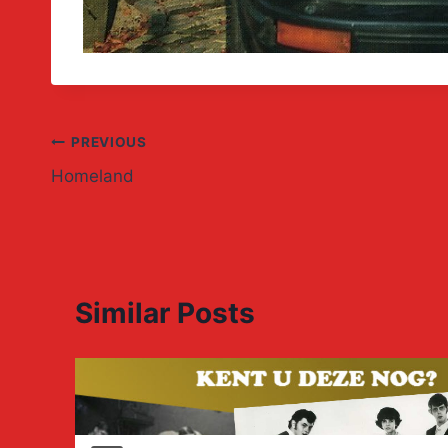
Post
PREVIOUS
Homeland
navigation
Similar Posts