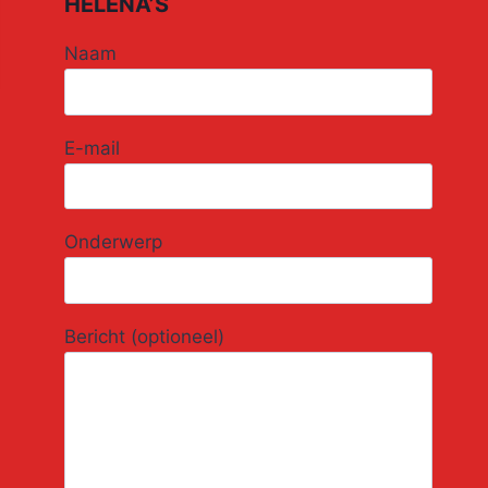
HELENA’S
Naam
E-mail
Onderwerp
Bericht (optioneel)