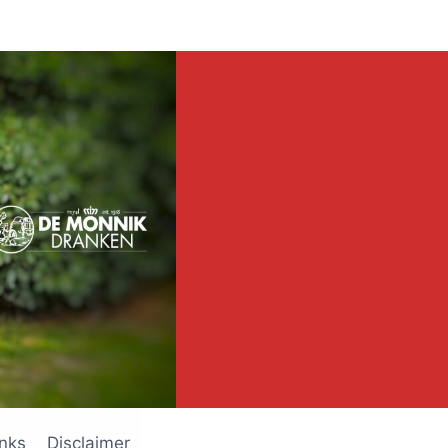
inks
Disclaimer