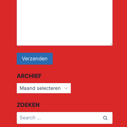
New Four
By
Frans Schulten
22 januari 2022
ARCHIEF
Archief
ZOEKEN
Search
for: