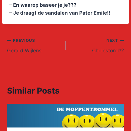
– En waarop baseer je je???
– Je draagt de sandalen van Pater Emile!!
Post
PREVIOUS
NEXT
Gerard Wijlens
Cholestorol??
navigation
Similar Posts