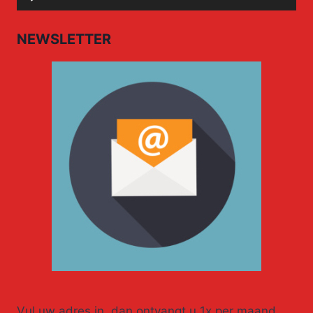
Player
NEWSLETTER
Vul uw adres in, dan ontvangt u 1x per maand