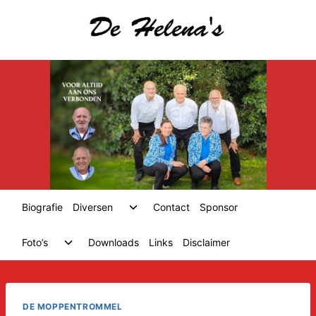
Skip
to
content
Toggle
Biografie
Diversen
Contact
Sponsor
child
menu
Toggle
Foto’s
Downloads
Links
Disclaimer
child
menu
DE MOPPENTROMMEL