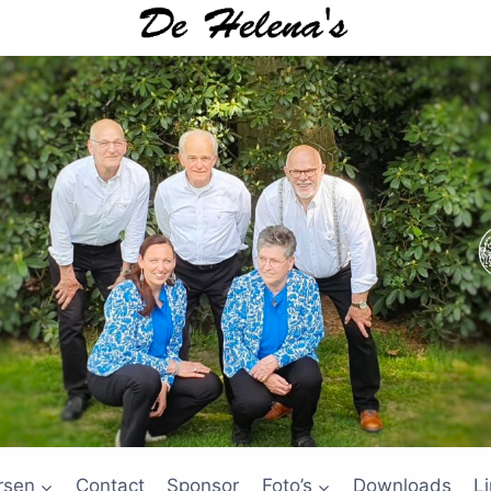
rsen
Contact
Sponsor
Foto’s
Downloads
L