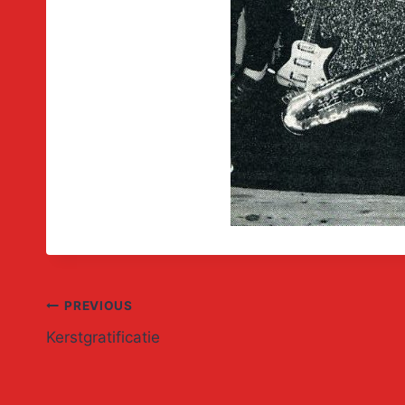
Post
PREVIOUS
Kerstgratificatie
navigation