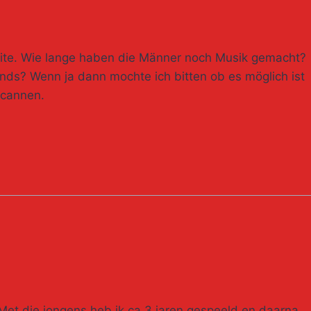
 Site. Wie lange haben die Männer noch Musik gemacht?
nds? Wenn ja dann mochte ich bitten ob es möglich ist
scannen.
. Met die jongens heb ik ca.3 jaren gespeeld en daarna