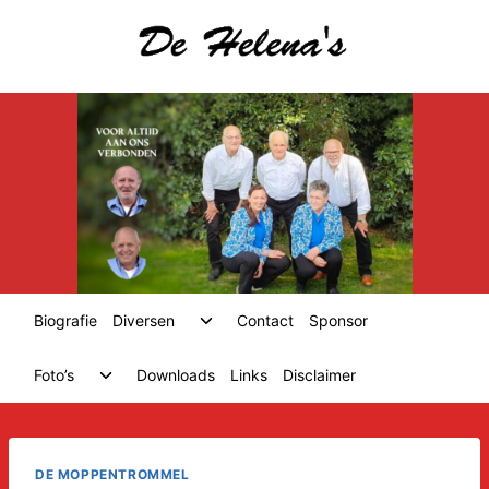
Skip
to
content
Toggle
Biografie
Diversen
Contact
Sponsor
child
menu
Toggle
Foto’s
Downloads
Links
Disclaimer
child
menu
DE MOPPENTROMMEL