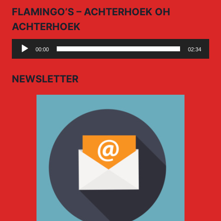
FLAMINGO’S – ACHTERHOEK OH
ACHTERHOEK
Audio
00:00
02:34
Player
NEWSLETTER