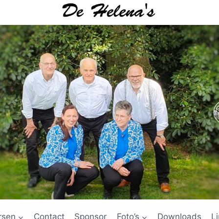
rsen
Contact
Sponsor
Foto’s
Downloads
L