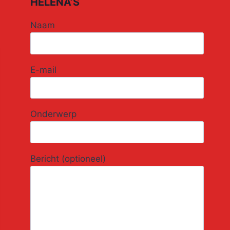
HELENA’S
Naam
E-mail
Onderwerp
Bericht (optioneel)