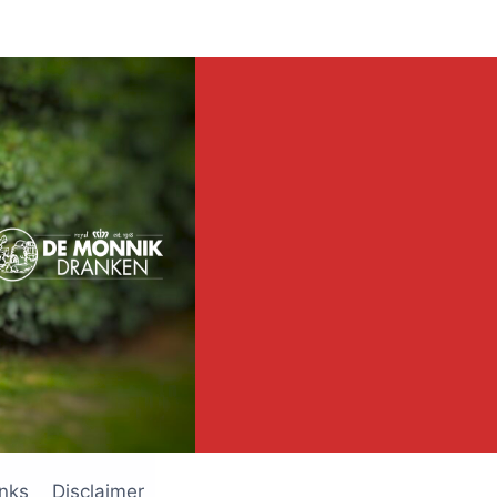
inks
Disclaimer