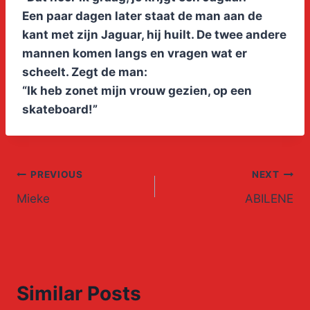
Een paar dagen later staat de man aan de
kant met zijn Jaguar, hij huilt. De twee andere
mannen komen langs en vragen wat er
scheelt. Zegt de man:
“Ik heb zonet mijn vrouw gezien, op een
skateboard!”
Post
PREVIOUS
NEXT
Mieke
ABILENE
navigation
Similar Posts