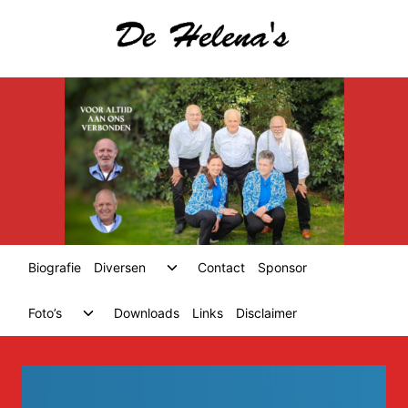
Skip
to
content
Toggle
Biografie
Diversen
Contact
Sponsor
child
menu
Toggle
Foto’s
Downloads
Links
Disclaimer
child
menu