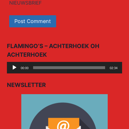
NIEUWSBRIEF
FLAMINGO’S – ACHTERHOEK OH
ACHTERHOEK
Audio
00:00
02:34
Player
NEWSLETTER