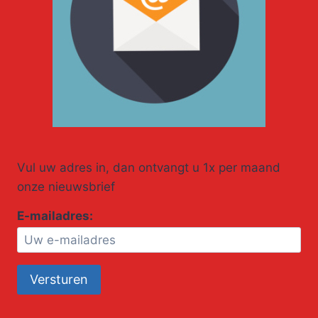
Vul uw adres in, dan ontvangt u 1x per maand
onze nieuwsbrief
E-mailadres: