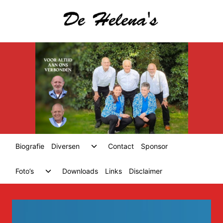
Skip
to
content
Toggle
Biografie
Diversen
Contact
Sponsor
child
menu
Toggle
Foto’s
Downloads
Links
Disclaimer
child
menu