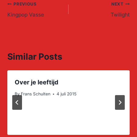
Post
PREVIOUS
NEXT
Kingpop Vasse
Twilight
navigation
Similar Posts
Over je leeftijd
By
Frans Schulten
4 juli 2015